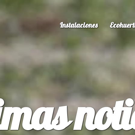
Instalaciones
Ecohuert
imas noti