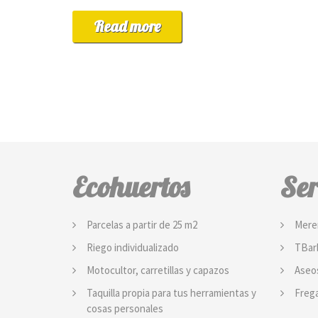
Read more
Ecohuertos
Ser
Parcelas a partir de 25 m2
Mere
Riego individualizado
TBarb
Motocultor, carretillas y capazos
Aseo
Taquilla propia para tus herramientas y
Frega
cosas personales