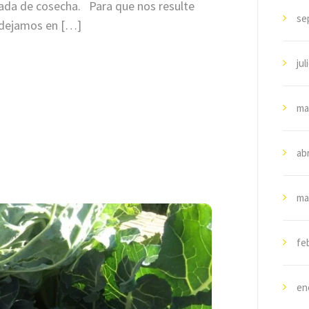
rada de cosecha. Para que nos resulte
se
s dejamos en […]
jul
ma
abr
ma
fe
en