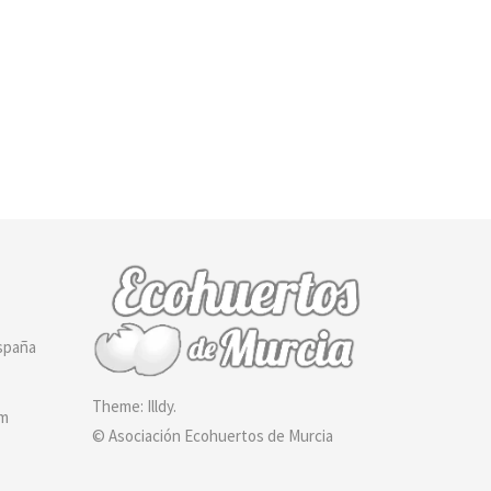
España
Theme:
Illdy
.
om
© Asociación Ecohuertos de Murcia