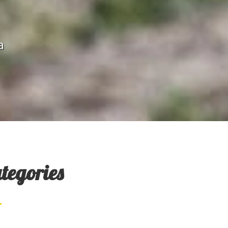
a
tegories