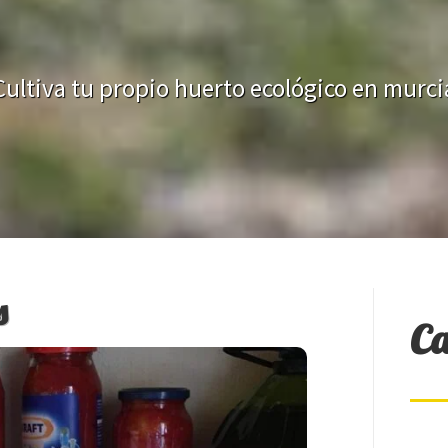
Cultiva tu propio huerto ecológico en murci
s
Ca