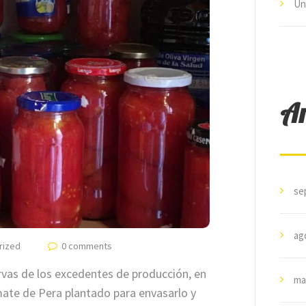
Un
Ar
se
ag
rized
0 comments
vas de los excedentes de producción, en
ma
mate de Pera plantado para envasarlo y