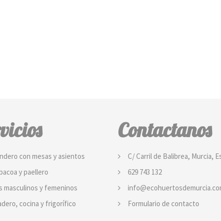
vicios
Contactanos
ndero con mesas y asientos
C/ Carril de Balibrea, Murcia, 
acoa y paellero
629 743 132
s masculinos y femeninos
info@ecohuertosdemurcia.c
dero, cocina y frigorífico
Formulario de contacto