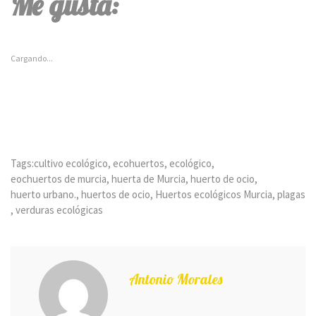
Me gusta:
en
en
en
en
en
una
una
una
una
una
ventana
ventana
ventana
ventana
ventana
nueva)
nueva)
nueva)
nueva)
nueva)
Cargando...
Tags:
cultivo ecológico
,
ecohuertos
,
ecológico
,
eochuertos de murcia
,
huerta de Murcia
,
huerto de ocio
,
huerto urbano.
,
huertos de ocio
,
Huertos ecológicos Murcia
,
plagas
,
verduras ecológicas
Antonio Morales